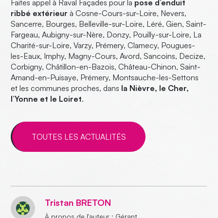
Faites appel à Raval Façades pour la
pose d’enduit
ribbé extérieur
à Cosne-Cours-sur-Loire, Nevers,
Sancerre, Bourges, Belleville-sur-Loire, Léré, Gien, Saint-
Fargeau, Aubigny-sur-Nère, Donzy, Pouilly-sur-Loire, La
Charité-sur-Loire, Varzy, Prémery, Clamecy, Pougues-
les-Eaux, Imphy, Magny-Cours, Avord, Sancoins, Decize,
Corbigny, Châtillon-en-Bazois, Château-Chinon, Saint-
Amand-en-Puisaye, Prémery, Montsauche-les-Settons
et les communes proches, dans
la Nièvre, le Cher,
l’Yonne et le Loiret
.
TOUTES LES ACTUALITÉS
Tristan BRETON
À propos de l'auteur : Gérant