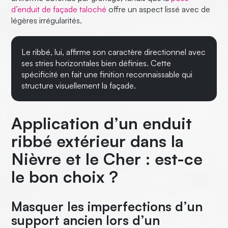
d’enduit de façade taloché
offre un aspect lissé avec de
légères irrégularités.
Le ribbé, lui, affirme son caractère directionnel avec
ses stries horizontales bien définies. Cette
spécificité en fait une finition reconnaissable qui
structure visuellement la façade.
Application d’un enduit
ribbé extérieur dans la
Nièvre et le Cher : est-ce
le bon choix ?
Masquer les imperfections d’un
support ancien lors d’un