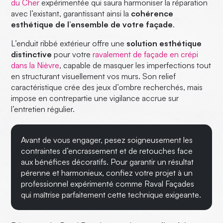
du Cher
expérimentée qui saura harmoniser la réparation
avec l’existant, garantissant ainsi la
cohérence
esthétique de l’ensemble de votre façade
.
L’enduit ribbé extérieur offre une
solution esthétique
distinctive
pour votre
ravalement de façade en crépi
dans la Nièvre
, capable de masquer les imperfections tout
en structurant visuellement vos murs. Son relief
caractéristique crée des jeux d’ombre recherchés, mais
impose en contrepartie une vigilance accrue sur
l’entretien régulier.
Avant de vous engager, pesez soigneusement les
contraintes d’encrassement et de retouches face
aux bénéfices décoratifs. Pour garantir un résultat
pérenne et harmonieux, confiez votre projet à un
professionnel expérimenté comme Raval Façades
qui maîtrise parfaitement cette technique exigeante.