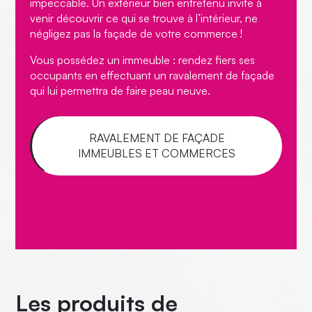
impeccable. Un extérieur bien entretenu invite à
venir découvrir ce qui se trouve à l’intérieur, ne
négligez pas la façade de votre commerce !
Vous possédez
un immeuble : rendez fiers ses
occupants en effectuant un ravalement de façade
qui lui permettra de faire peau neuve.
RAVALEMENT DE FAÇADE
IMMEUBLES ET COMMERCES
Les produits de