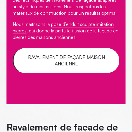
au style de ces maisons. Nous respectons les
matériaux de construction pour un résultat optimal.
Nous maîtrisons
la
pose d’enduit sculpté imitation
pierres
, qui donne la parfaite illusion de la façade en
pierres des maisons anciennes.
RAVALEMENT DE FAÇADE MAISON
ANCIENNE
Ravalement de façade de