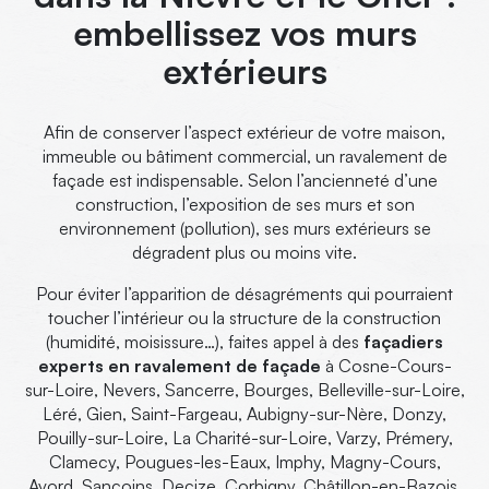
embellissez vos murs
extérieurs
Afin de conserver l’aspect extérieur de votre maison,
immeuble ou bâtiment commercial, un ravalement de
façade est indispensable. Selon l’ancienneté d’une
construction, l’exposition de ses murs et son
environnement (pollution), ses murs extérieurs se
dégradent plus ou moins vite.
Pour éviter l’apparition de désagréments qui pourraient
toucher l’intérieur ou la structure de la construction
(humidité, moisissure…), faites appel à
des
façadiers
experts en
ravalement de façade
à Cosne-Cours-
sur-Loire, Nevers, Sancerre, Bourges, Belleville-sur-Loire,
Léré, Gien, Saint-Fargeau, Aubigny-sur-Nère, Donzy,
Pouilly-sur-Loire, La Charité-sur-Loire, Varzy, Prémery,
Clamecy, Pougues-les-Eaux, Imphy, Magny-Cours,
Avord, Sancoins, Decize, Corbigny, Châtillon-en-Bazois,